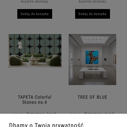
kosztów dostawy
kosztów dostawy
Dodaj do koszyka
Dodaj do koszyka
TAPETA Colorful
TREE OF BLUE
Stones no.4
Katarzyna Jasyk
Katarzyna Jasyk
Artysta:
Artysta:
440,00 zł
2 500,00 zł
Dbamy o Twoją prywatność