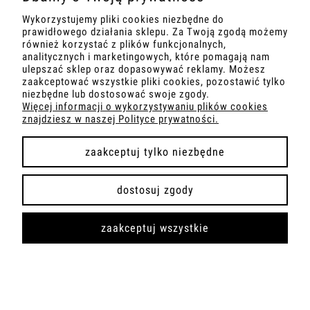
zawiera 23% VAT, bez
zawiera 23% VAT, bez
Wykorzystujemy pliki cookies niezbędne do
kosztów dostawy
kosztów dostawy
prawidłowego działania sklepu. Za Twoją zgodą możemy
również korzystać z plików funkcjonalnych,
Dodaj do koszyka
Dodaj do koszyka
analitycznych i marketingowych, które pomagają nam
ulepszać sklep oraz dopasowywać reklamy. Możesz
zaakceptować wszystkie pliki cookies, pozostawić tylko
niezbędne lub dostosować swoje zgody.
Więcej informacji o wykorzystywaniu plików cookies
znajdziesz w naszej Polityce prywatności.
zaakceptuj tylko niezbędne
dostosuj zgody
zaakceptuj wszystkie
WHITE VORTEX
RED LINE 1
Katarzyna Jasyk
Katarzyna Jasyk
Artysta:
Artysta: