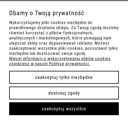
O NAS
Dbamy o Twoją prywatność
Wykorzystujemy pliki cookies niezbędne do
DANE TECHNICZNE
prawidłowego działania sklepu. Za Twoją zgodą możemy
również korzystać z plików funkcjonalnych,
analitycznych i marketingowych, które pomagają nam
ulepszać sklep oraz dopasowywać reklamy. Możesz
zaakceptować wszystkie pliki cookies, pozostawić tylko
pokaż pełną wersję strony
niezbędne lub dostosować swoje zgody.
Więcej informacji o wykorzystywaniu plików cookies
znajdziesz w naszej Polityce prywatności.
Sklep internetowy Shoper.pl
zaakceptuj tylko niezbędne
dostosuj zgody
zaakceptuj wszystkie