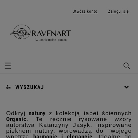
Utwórz konto
Zaloguj się
WYSZUKAJ
Kategorie: Organic
Odkryj
naturę
z kolekcją tapet ściennych
Organic
. Te ręcznie rysowane wzory
dostępne materiały: (wybierz)
autorstwa Katarzyny Jasyk, inspirowane
pięknem natury, wprowadzą do Twojego
dostępne wymiary rolek: (wybierz)
wnętrza
harmonię i elegancję
. Idealne do