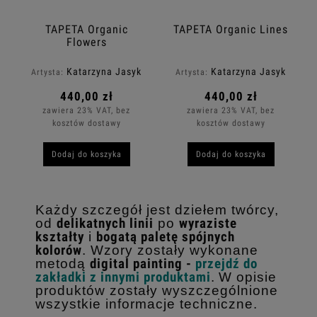
TAPETA Organic
TAPETA Organic Lines
Flowers
Katarzyna Jasyk
Katarzyna Jasyk
Artysta:
Artysta:
440,00 zł
440,00 zł
zawiera 23% VAT, bez
zawiera 23% VAT, bez
kosztów dostawy
kosztów dostawy
Dodaj do koszyka
Dodaj do koszyka
Każdy szczegół jest dziełem twórcy,
od
delikatnych linii
po
wyraziste
kształty
i
bogatą paletę spójnych
kolorów
. Wzory zostały wykonane
metodą
digital painting -
przejdź do
zakładki z innymi produktami
.
W opisie
produktów zostały wyszczególnione
wszystkie informacje techniczne.