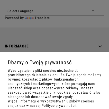
Powered by
Translate
INFORMACJE
O NAS
Dbamy o Twoją prywatność
Wykorzystujemy pliki cookies niezbędne do
DANE TECHNICZNE
prawidłowego działania sklepu. Za Twoją zgodą możemy
również korzystać z plików funkcjonalnych,
analitycznych i marketingowych, które pomagają nam
ulepszać sklep oraz dopasowywać reklamy. Możesz
zaakceptować wszystkie pliki cookies, pozostawić tylko
pokaż pełną wersję strony
niezbędne lub dostosować swoje zgody.
Więcej informacji o wykorzystywaniu plików cookies
znajdziesz w naszej Polityce prywatności.