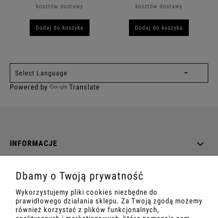
kosztów dostawy
kosztów dostawy
Dodaj do koszyka
Dodaj do koszyka
Powered by
Translate
INFORMACJE
O NAS
Dbamy o Twoją prywatność
Wykorzystujemy pliki cookies niezbędne do
DANE TECHNICZNE
prawidłowego działania sklepu. Za Twoją zgodą możemy
również korzystać z plików funkcjonalnych,