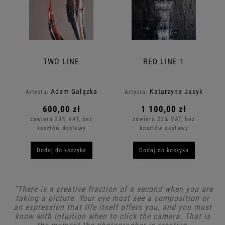
TWO LINE
RED LINE 1
Adam Gałązka
Katarzyna Jasyk
Artysta:
Artysta:
600,00 zł
1 100,00 zł
zawiera 23% VAT, bez
zawiera 23% VAT, bez
kosztów dostawy
kosztów dostawy
Dodaj do koszyka
Dodaj do koszyka
“There is a creative fraction of a second when you are
taking a picture. Your eye must see a composition or
an expression that life itself offers you, and you must
know with intuition when to click the camera. That is