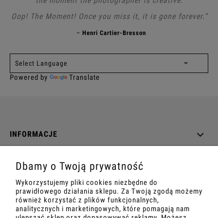
the moment the photographer is creative.
Oop! The Moment! Once you miss it, it is gone forever.”
–
Henri Cartier-Bresson
Powered by
Translate
INFORMACJE
O NAS
Dbamy o Twoją prywatność
Wykorzystujemy pliki cookies niezbędne do
DANE TECHNICZNE
prawidłowego działania sklepu. Za Twoją zgodą możemy
również korzystać z plików funkcjonalnych,
analitycznych i marketingowych, które pomagają nam
ulepszać sklep oraz dopasowywać reklamy. Możesz