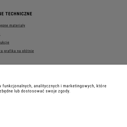
NE TECHNICZNE
ępne materiały
i
rukcje
a grafika na płótnie
 funkcjonalnych, analitycznych i marketingowych, które
ezbędne lub dostosować swoje zgody.