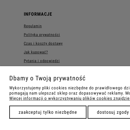
INFORMACJE
Regulamin
Polityka prywatności
Czas i koszty dostawy
Jak kupować?
Pytania i odpowiedzi
Zwroty i reklamacje
Dbamy o Twoją prywatność
Wykorzystujemy pliki cookies niezbędne do prawidłowego dzi
pomagają nam ulepszać sklep oraz dopasowywać reklamy. Moż
Więcej informacji o wykorzystywaniu plików cookies znajdzie
zaakceptuj tylko niezbędne
dostosuj zgody