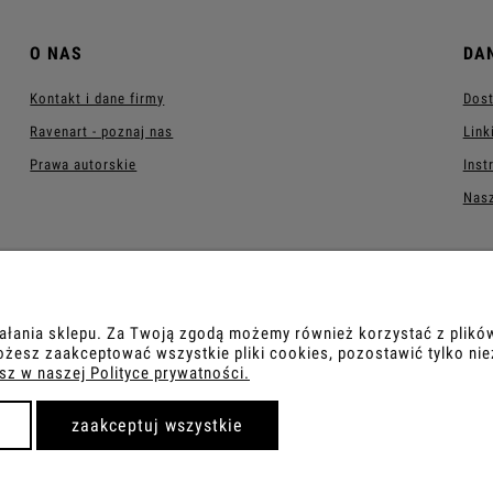
O NAS
DA
Kontakt i dane firmy
Dost
Ravenart - poznaj nas
Link
Prawa autorskie
Inst
Nasz
ałania sklepu. Za Twoją zgodą możemy również korzystać z plików
Sklep internetowy Shoper.pl
esz zaakceptować wszystkie pliki cookies, pozostawić tylko ni
sz w naszej Polityce prywatności.
zaakceptuj wszystkie