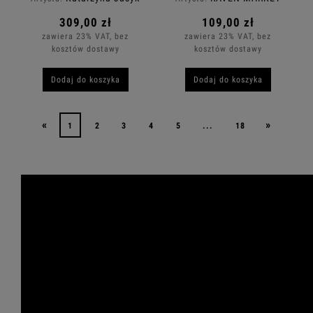
309,00 zł
109,00 zł
zawiera 23% VAT, bez
zawiera 23% VAT, bez
kosztów dostawy
kosztów dostawy
Dodaj do koszyka
Dodaj do koszyka
«
»
1
2
3
4
5
...
18