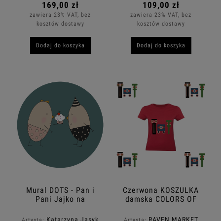
169,00 zł
109,00 zł
zawiera 23% VAT, bez
zawiera 23% VAT, bez
kosztów dostawy
kosztów dostawy
Dodaj do koszyka
Dodaj do koszyka
Mural DOTS - Pan i
Czerwona KOSZULKA
Pani Jajko na
damska COLORS OF
Urodzinach
MEXICO NO.31
Katarzyna Jasyk
RAVEN MARKET
Artysta:
Artysta: