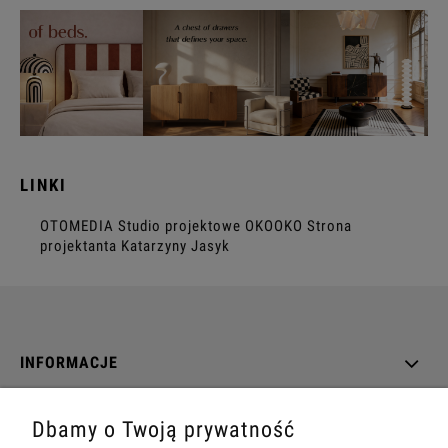
LINKI
OTOMEDIA
Studio projektowe OKOOKO
Strona
projektanta Katarzyny Jasyk
INFORMACJE
O NAS
Dbamy o Twoją prywatność