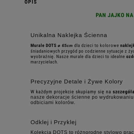
OPIS
PAN JAJKO NA
Unikalna Naklejka Ścienna
Murale DOTS
dla dzieci to kolorowe
naklej
ø 65cm
śniadaniowych przygód po codzienne sytuacje z ży
wyobraźnię. Nasze murale dla dzieci to idealne
ozdo
marzycielach.
Precyzyjne Detale i Żywe Kolory
W każdym projekcie skupiamy się na
szczegół
nasze dekoracje ścienne po wydrukowaniu, 
odbiciami kolorów.
Odklej i Przyklej
Kolekcja DOTS to różnorodne stylowo prac