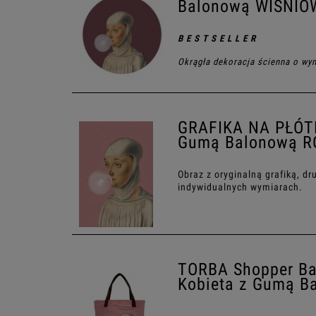
Balonową WIŚNIO
B E S T S E L L E R
Okrągła dekoracja ścienna o wy
GRAFIKA NA PŁÓTN
Gumą Balonową 
Obraz z oryginalną grafiką, d
indywidualnych wymiarach.
TORBA Shopper B
Kobieta z Gumą B