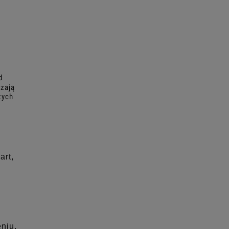
d
dzają
żych
art,
niu.