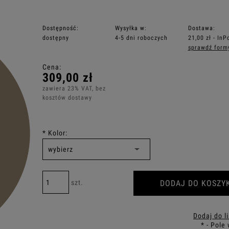
Dostępność:
Wysyłka w:
Dostawa:
dostępny
4-5 dni roboczych
21,00 zł
- InP
sprawdź form
Cena nie zawiera ewentualnych kosztó
Cena:
płatności
309,00 zł
zawiera 23% VAT, bez
kosztów dostawy
*
Kolor:
DODAJ DO KOSZY
szt.
Dodaj do l
*
- Pole