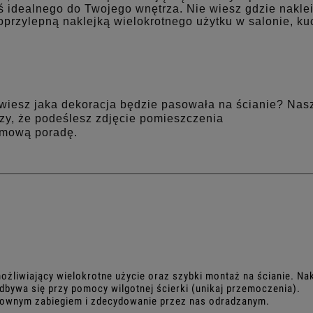
 idealnego do Twojego wnętrza. Nie wiesz gdzie nakle
oprzylepną naklejką wielokrotnego użytku w salonie, ku
iesz jaka dekoracja będzie pasowała na ścianie? Nas
zy, że podeślesz zdjęcie pomieszczenia
rmową poradę.
ożliwiający wielokrotne użycie oraz szybki montaż na ścianie. Na
dbywa się przy pomocy wilgotnej ścierki (unikaj przemoczenia).
ykownym zabiegiem i zdecydowanie przez nas odradzanym.