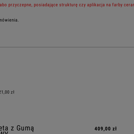
łabo przyczepne, posiadające strukturę czy aplikacja na farby cer
amówienia.
ALNYCH
21,00 zł
eta z Gumą
409,00 zł