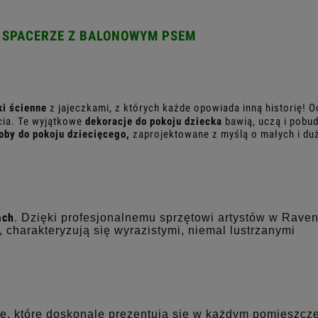
 SPACERZE Z BALONOWYM PSEM
ki ścienne
z jajeczkami, z których każde opowiada inną historię! O
cia. Te wyjątkowe
dekoracje do pokoju dziecka
bawią, uczą i pobu
by do pokoju dziecięcego,
zaprojektowane z myślą o małych i du
ach
.
Dzięki profesjonalnemu sprzętowi artystów w Raven
charakteryzują się wyrazistymi, niemal lustrzanymi
e, które doskonale prezentują się w każdym pomieszcze