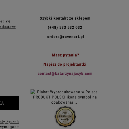
Szybki kontakt ze sklepem
ost
y dostawy
(+48) 533 532 032
w
orders@ravenart.pl
Masz pytania?
Napisz do projektantki
contact@katarzynajasyk.com
KA
isty życzeń
 wymagane