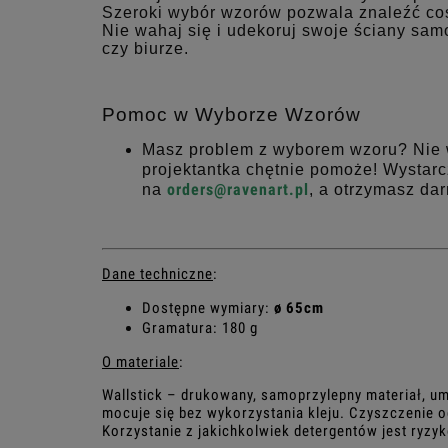
Szeroki wybór wzorów pozwala znaleźć coś
Nie wahaj się i udekoruj swoje ściany sam
czy biurze.
Pomoc w Wyborze Wzorów
Masz problem z wyborem wzoru? Nie w
projektantka chętnie pomoże! Wystarc
orders@ravenart.pl
na
, a otrzymasz da
Dane techniczne
:
Dostępne wymiary:
ø 65cm
Gramatura: 180 g
O materiale
:
Wallstick – drukowany, samoprzylepny materiał, um
mocuje się bez wykorzystania kleju. Czyszczenie o
Korzystanie z jakichkolwiek detergentów jest ryz