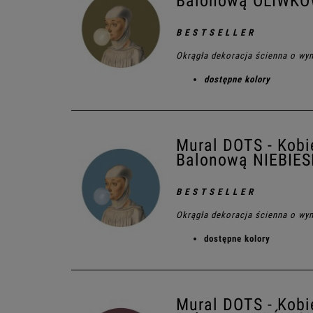
Balonową OLIWK
B E S T S E L L E R
Okrągła dekoracja ścienna o wy
dostępne kolory
Mural DOTS - Kobi
Balonową NIEBIES
B E S T S E L L E R
Okrągła dekoracja ścienna o wy
dostępne kolory
Mural DOTS - Kobi