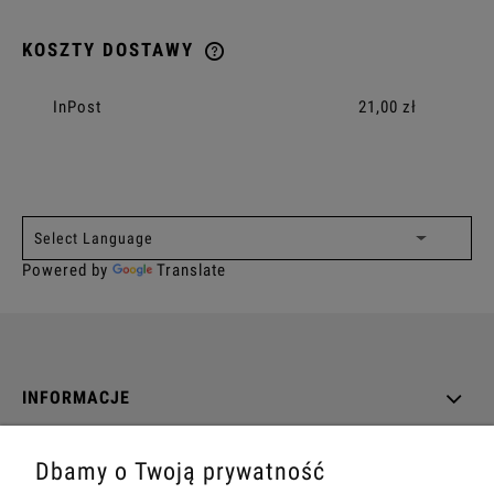
KOSZTY DOSTAWY
CENA NIE ZAWIERA EWENTUALNYCH KOSZTÓW PŁATNOŚCI
InPost
21,00 zł
Powered by
Translate
INFORMACJE
O NAS
Dbamy o Twoją prywatność