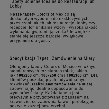
Tapety Ścienne Idealne do Restauracji lub
Lobby
Nasze tapety Colors of Mexico są
doskonałym wyborem do ekskluzywnych
przestrzeni takich jak restauracje, lobby czy
recepcje. Ich unikalne wzory i wysoka jakość
wykonania gwarantują, że każde wnętrze
stanie się jeszcze bardziej wyjątkowe i
przyjemne dla gości.
Specyfikacja Tapet i Zamówienie na Miary
Oferujemy tapety Colors of Mexico w różnych
standardowych rozmiarach rolek, takich
100x200
100x250
100x300
jak
cm,
cm i
cm. Dla
klientów poszukujących indywidualnych
realizujemy zamówienia na miarę
rozwiązań,
,
zapewniając idealne dopasowanie do
wymiarów ściany. Każda tapeta jest
precyzyjnie przygotowana z zapasem na
krawędzie, co zapewnia łatwe i perfekcyjne
pokrycie każdej powierzchni.