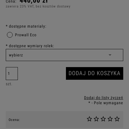
440,00 zł
Cena:
zawiera 23% VAT, bez kosztów dostawy
*
dostępne materiały:
Prowall Eco
*
dostępne wymiary rolek:
DODAJ DO KOSZYKA
szt.
Dodaj do listy życzeń
*
- Pole wymagane
Ocena: