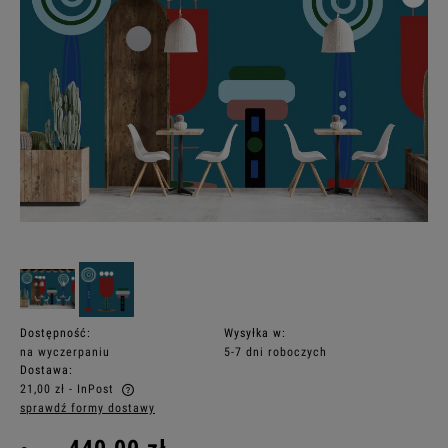
Dostępność:
Wysyłka w:
na wyczerpaniu
5-7 dni roboczych
Dostawa:
21,00 zł
- InPost
sprawdź formy dostawy
Cena nie zawiera ewentualnych kosztów płatności