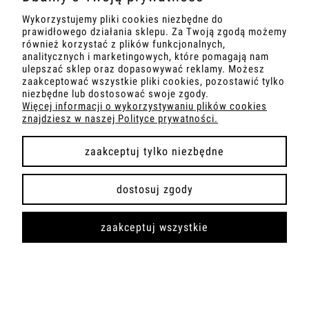
GRAFIKA NA PŁÓTNIE - Kobieta ze
Wykorzystujemy pliki cookies niezbędne do
Słonecznikiem RÓŻOWA
prawidłowego działania sklepu. Za Twoją zgodą możemy
również korzystać z plików funkcjonalnych,
520,00 zł
analitycznych i marketingowych, które pomagają nam
ulepszać sklep oraz dopasowywać reklamy. Możesz
zaakceptować wszystkie pliki cookies, pozostawić tylko
Dodaj do koszyka
niezbędne lub dostosować swoje zgody.
Więcej informacji o wykorzystywaniu plików cookies
znajdziesz w naszej Polityce prywatności.
zaakceptuj tylko niezbędne
dostosuj zgody
GRAFIKA NA PŁÓTNIE -
zaakceptuj wszystkie
Młodzieniec z Ważką MIODOWY
449,00 zł
Dodaj do koszyka