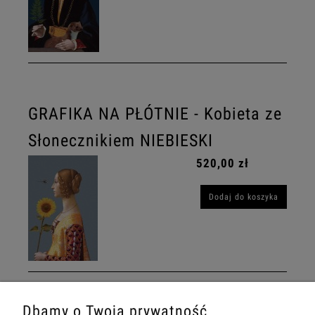
GRAFIKA NA PŁÓTNIE - Kobieta ze
Słonecznikiem NIEBIESKI
520,00 zł
Dodaj do koszyka
Dbamy o Twoją prywatność