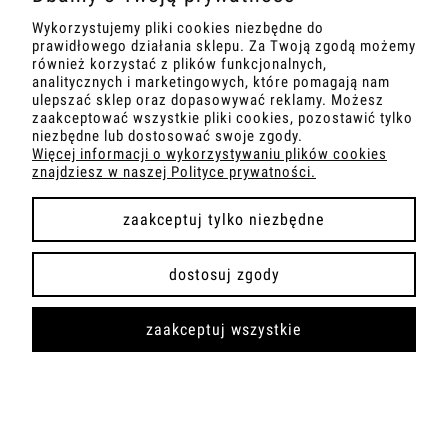
Wykorzystujemy pliki cookies niezbędne do
O NAS
prawidłowego działania sklepu. Za Twoją zgodą możemy
również korzystać z plików funkcjonalnych,
analitycznych i marketingowych, które pomagają nam
DANE TECHNICZNE
ulepszać sklep oraz dopasowywać reklamy. Możesz
zaakceptować wszystkie pliki cookies, pozostawić tylko
niezbędne lub dostosować swoje zgody.
Więcej informacji o wykorzystywaniu plików cookies
znajdziesz w naszej Polityce prywatności.
pokaż pełną wersję strony
zaakceptuj tylko niezbędne
Sklep internetowy Shoper.pl
dostosuj zgody
zaakceptuj wszystkie