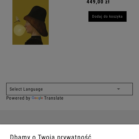
449,00 zł
Dodaj do koszyka
Powered by
Translate
INFORMACJE
Dbamy o Twoją prywatność