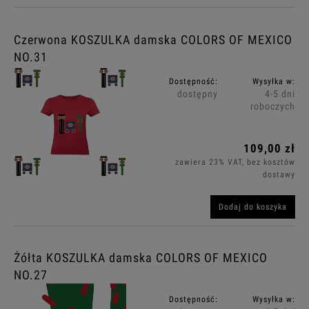
Czerwona KOSZULKA damska COLORS OF MEXICO
NO.31
Dostępność:
Wysyłka w:
dostępny
4-5 dni
roboczych
109,00 zł
zawiera 23% VAT, bez kosztów
dostawy
Dodaj do koszyka
Żółta KOSZULKA damska COLORS OF MEXICO
NO.27
Dostępność:
Wysyłka w: