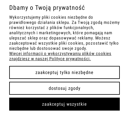
O NAS
Dbamy o Twoją prywatność
Wykorzystujemy pliki cookies niezbędne do
DANE TECHNICZNE
prawidłowego działania sklepu. Za Twoją zgodą możemy
również korzystać z plików funkcjonalnych,
analitycznych i marketingowych, które pomagają nam
ulepszać sklep oraz dopasowywać reklamy. Możesz
zaakceptować wszystkie pliki cookies, pozostawić tylko
pokaż pełną wersję strony
niezbędne lub dostosować swoje zgody.
Więcej informacji o wykorzystywaniu plików cookies
znajdziesz w naszej Polityce prywatności.
Sklep internetowy Shoper.pl
zaakceptuj tylko niezbędne
dostosuj zgody
zaakceptuj wszystkie