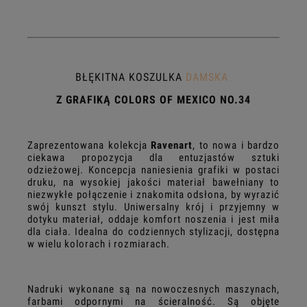
BŁĘKITNA KOSZULKA
DAMSKA
Z GRAFIKĄ COLORS OF MEXICO NO.34
Zaprezentowana kolekcja
Ravenart
, to nowa i bardzo
ciekawa propozycja dla entuzjastów sztuki
odzieżowej. Koncepcja naniesienia grafiki w postaci
druku, na wysokiej jakości materiał bawełniany to
niezwykłe połączenie i znakomita odsłona, by wyrazić
swój kunszt stylu. Uniwersalny krój i przyjemny w
dotyku materiał, oddaje komfort noszenia i jest miła
dla ciała. Idealna do codziennych stylizacji, dostępna
w wielu kolorach i rozmiarach.
Nadruki wykonane są na nowoczesnych maszynach,
farbami odpornymi na ścieralność. Są objęte