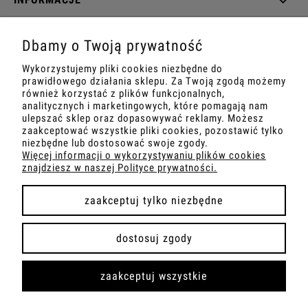
O NAS
Dbamy o Twoją prywatność
Wykorzystujemy pliki cookies niezbędne do
DANE TECHNICZNE
prawidłowego działania sklepu. Za Twoją zgodą możemy
również korzystać z plików funkcjonalnych,
analitycznych i marketingowych, które pomagają nam
ulepszać sklep oraz dopasowywać reklamy. Możesz
zaakceptować wszystkie pliki cookies, pozostawić tylko
pokaż pełną wersję strony
niezbędne lub dostosować swoje zgody.
Więcej informacji o wykorzystywaniu plików cookies
znajdziesz w naszej Polityce prywatności.
Sklep internetowy Shoper.pl
zaakceptuj tylko niezbędne
dostosuj zgody
zaakceptuj wszystkie