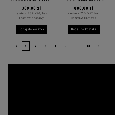
309,00 zł
800,00 zł
zawiera 23% VAT, bez
zawiera 23% VAT, bez
kosztów dostawy
kosztów dostawy
Dodaj do koszyka
Dodaj do koszyka
«
»
1
2
3
4
5
...
18