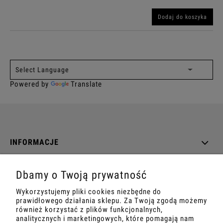
Dodaj do koszyka
Powered by
Translate
INFORMACJE
O NAS
Dbamy o Twoją prywatność
Wykorzystujemy pliki cookies niezbędne do
DANE TECHNICZNE
prawidłowego działania sklepu. Za Twoją zgodą możemy
również korzystać z plików funkcjonalnych,
analitycznych i marketingowych, które pomagają nam