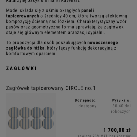
Katarzynę Jasyk dla marki Ravenart.
Model składa się z ośmiu okrągłych
paneli
tapicerowanych
o średnicy 40 cm, które tworzą efektowną
kompozycję ścienną nad łóżkiem. Charakterystyczny wzór
pasów oraz geometryczna forma sprawiają, że zagłówek
staje się głównym elementem aranżacji sypialni.
To propozycja dla osób poszukujących
nowoczesnego
zagłówka do łóżka
, który łączy funkcję dekoracyjną z
komfortowym oparciem.
ZAGŁÓWKI
Zagłówek tapicerowany CIRCLE no.1
Dostępność:
Wysyłka w:
dostępny
30-40 dni
roboczych
1 700,00 zł
zawiera 23% VAT, bez kosztów