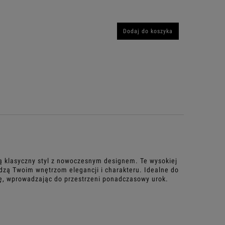
Dodaj do koszyka
czą klasyczny styl z nowoczesnym designem. Te wysokiej
adzą Twoim wnętrzom elegancji i charakteru. Idealne do
ykę, wprowadzając do przestrzeni ponadczasowy urok.