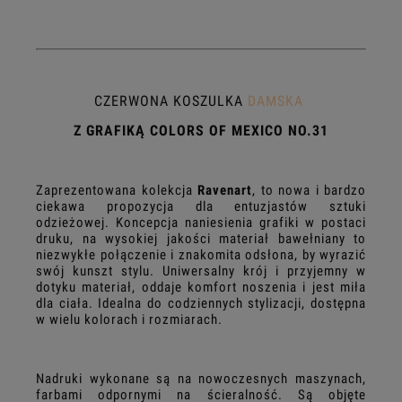
CZERWONA KOSZULKA
DAMSKA
Z GRAFIKĄ COLORS OF MEXICO NO.31
Zaprezentowana kolekcja
Ravenart
, to nowa i bardzo
ciekawa propozycja dla entuzjastów sztuki
odzieżowej. Koncepcja naniesienia grafiki w postaci
druku, na wysokiej jakości materiał bawełniany to
niezwykłe połączenie i znakomita odsłona, by wyrazić
swój kunszt stylu. Uniwersalny krój i przyjemny w
dotyku materiał, oddaje komfort noszenia i jest miła
dla ciała. Idealna do codziennych stylizacji, dostępna
w wielu kolorach i rozmiarach.
Nadruki wykonane są na nowoczesnych maszynach,
farbami odpornymi na ścieralność. Są objęte