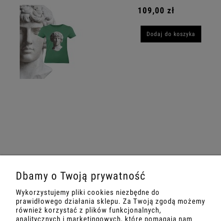
109,00 zł
Dodaj do koszyka
Dbamy o Twoją prywatność
INFORMACJE
Wykorzystujemy pliki cookies niezbędne do
prawidłowego działania sklepu. Za Twoją zgodą możemy
również korzystać z plików funkcjonalnych,
O NAS
analitycznych i marketingowych, które pomagają nam