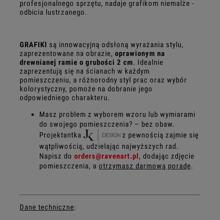
profesjonalnego sprzętu, nadaje grafikom niemalże -
odbicia lustrzanego.
GRAFIKI
są innowacyjną odsłoną wyrażania stylu,
zaprezentowane na obrazie,
oprawionym na
drewnianej ramie o grubości 2 cm
. Idealnie
zaprezentują się na ścianach w każdym
pomieszczeniu, a różnorodny styl prac oraz wybór
kolorystyczny, pomoże na dobranie jego
odpowiedniego charakteru.
Masz problem z wyborem wzoru lub wymiarami
do swojego pomieszczenia? – bez obaw.
Projektantka
z pewnością zajmie się
wątpliwością, udzielając najwyższych rad.
Napisz do
orders@ravenart.pl
, dodając zdjęcie
pomieszczenia, a
otrzymasz darmową poradę
.
Dane techniczne
: