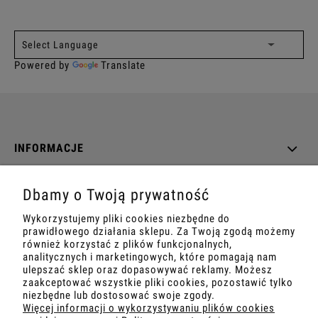
Powered by
Translate
INFORMACJE
O NAS
Dbamy o Twoją prywatność
Wykorzystujemy pliki cookies niezbędne do
DANE TECHNICZNE
prawidłowego działania sklepu. Za Twoją zgodą możemy
również korzystać z plików funkcjonalnych,
analitycznych i marketingowych, które pomagają nam
ulepszać sklep oraz dopasowywać reklamy. Możesz
zaakceptować wszystkie pliki cookies, pozostawić tylko
pokaż pełną wersję strony
niezbędne lub dostosować swoje zgody.
Więcej informacji o wykorzystywaniu plików cookies