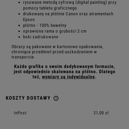
rysowane metodą cyfrową (digital painting) przy
pomocy tabletu graficznego
drukowany na płótnie Canon oraz atramentach
Epson
płótno - 100% bawełny
oprawiona rama o grubości 2 cm
boki zadrukowane
Obrazy są pakowane w kartonowe opakowania,
chroniące przedmiot przed uszkodzeniem w
transporcie.
Każda grafika o swoim dedykowanym formacie,
jest odpowiednio skalowana na płótno. Dlatego
też,
wymiary są indywidualne
.
KOSZTY DOSTAWY
CENA NIE ZAWIERA EWENTUALNYCH KOSZTÓW PŁATNOŚCI
InPost
21,00 zł