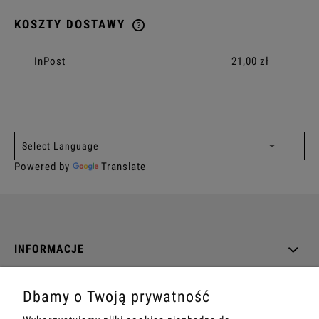
KOSZTY DOSTAWY
CENA NIE ZAWIERA EWENTUALNYCH KOSZTÓW PŁATNOŚCI
InPost
21,00 zł
Powered by
Translate
INFORMACJE
O NAS
Dbamy o Twoją prywatność