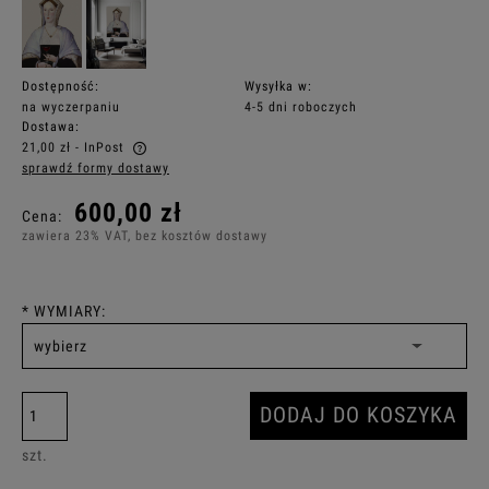
Dostępność:
Wysyłka w:
na wyczerpaniu
4-5 dni roboczych
Dostawa:
21,00 zł
- InPost
sprawdź formy dostawy
Cena nie zawiera ewentualnych kosztów płatności
600,00 zł
Cena:
zawiera 23% VAT, bez kosztów dostawy
*
WYMIARY:
DODAJ DO KOSZYKA
szt.