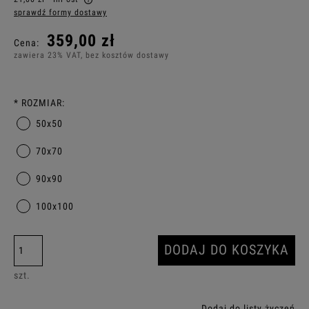
sprawdź formy dostawy
Cena nie zawiera ewentualnych kosztów płatności
359,00 zł
Cena:
zawiera 23% VAT, bez kosztów dostawy
*
ROZMIAR:
50x50
70x70
90x90
100x100
DODAJ DO KOSZYKA
szt.
Dodaj do listy życzeń