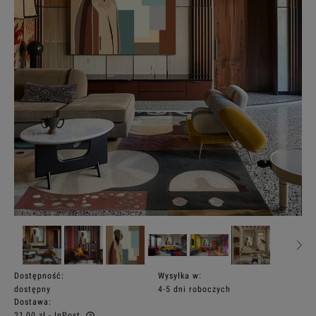
Dostępność:
Wysyłka w:
dostępny
4-5 dni roboczych
Dostawa:
21,00 zł
- InPost