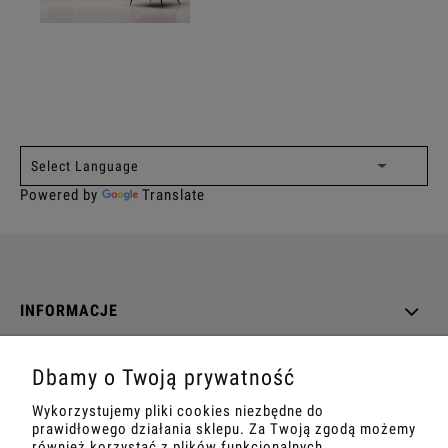
Powered by
Translate
INFORMACJE
O NAS
Dbamy o Twoją prywatność
Wykorzystujemy pliki cookies niezbędne do
DANE TECHNICZNE
prawidłowego działania sklepu. Za Twoją zgodą możemy
również korzystać z plików funkcjonalnych,