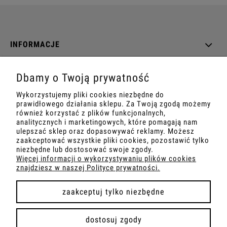
INFORMACJE
O NAS
Dbamy o Twoją prywatność
Wykorzystujemy pliki cookies niezbędne do
DANE TECHNICZNE
prawidłowego działania sklepu. Za Twoją zgodą możemy
również korzystać z plików funkcjonalnych,
analitycznych i marketingowych, które pomagają nam
ulepszać sklep oraz dopasowywać reklamy. Możesz
zaakceptować wszystkie pliki cookies, pozostawić tylko
pokaż pełną wersję strony
niezbędne lub dostosować swoje zgody.
Więcej informacji o wykorzystywaniu plików cookies
znajdziesz w naszej Polityce prywatności.
Sklep internetowy Shoper.pl
zaakceptuj tylko niezbędne
dostosuj zgody