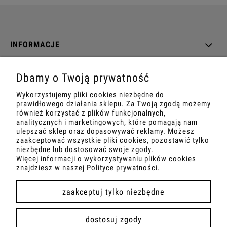
INFORMACJE
O NAS
Dbamy o Twoją prywatność
Wykorzystujemy pliki cookies niezbędne do
DANE TECHNICZNE
prawidłowego działania sklepu. Za Twoją zgodą możemy
również korzystać z plików funkcjonalnych,
analitycznych i marketingowych, które pomagają nam
ulepszać sklep oraz dopasowywać reklamy. Możesz
zaakceptować wszystkie pliki cookies, pozostawić tylko
pokaż pełną wersję strony
niezbędne lub dostosować swoje zgody.
Więcej informacji o wykorzystywaniu plików cookies
znajdziesz w naszej Polityce prywatności.
Sklep internetowy Shoper.pl
zaakceptuj tylko niezbędne
dostosuj zgody