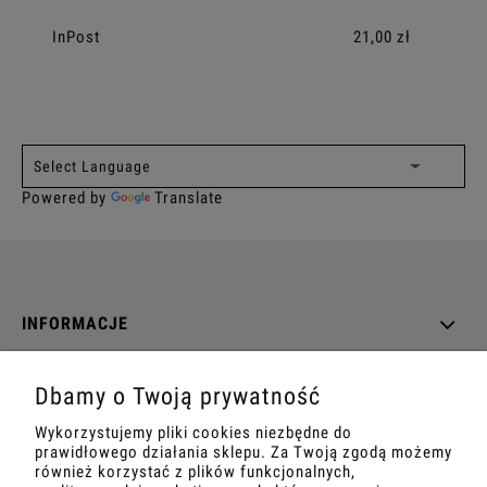
CENA NIE ZAWIERA EWENTUALNYCH KOSZTÓW PŁATNOŚCI
InPost
21,00 zł
Powered by
Translate
INFORMACJE
O NAS
Dbamy o Twoją prywatność
Wykorzystujemy pliki cookies niezbędne do
DANE TECHNICZNE
prawidłowego działania sklepu. Za Twoją zgodą możemy
również korzystać z plików funkcjonalnych,