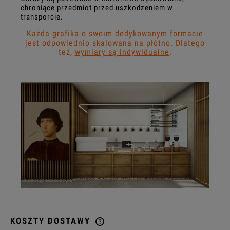
chroniące przedmiot przed uszkodzeniem w
transporcie.
Każda grafika o swoim dedykowanym formacie
jest odpowiednio skalowana na płótno. Dlatego
też,
wymiary są indywidualne
.
KOSZTY DOSTAWY