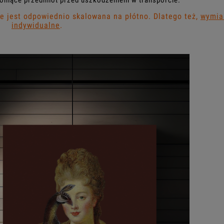
oniące przedmiot przed uszkodzeniem w transporcie.
 jest odpowiednio skalowana na płótno. Dlatego też,
wymia
indywidualne
.