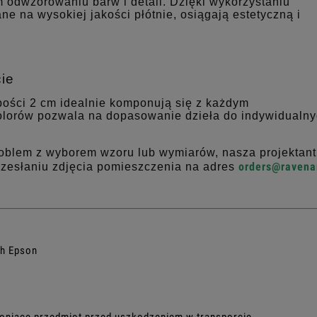
m odwzorowaniu barw i detali. Dzięki wykorzystaniu
ne na wysokiej jakości płótnie, osiągają estetyczną i
ie
bości 2 cm idealnie komponują się z każdym
olorów pozwala na dopasowanie dzieła do indywidualn
roblem z wyborem wzoru lub wymiarów, nasza projektan
orders@ravenar
rzesłaniu zdjęcia pomieszczenia na adres
ch Epson