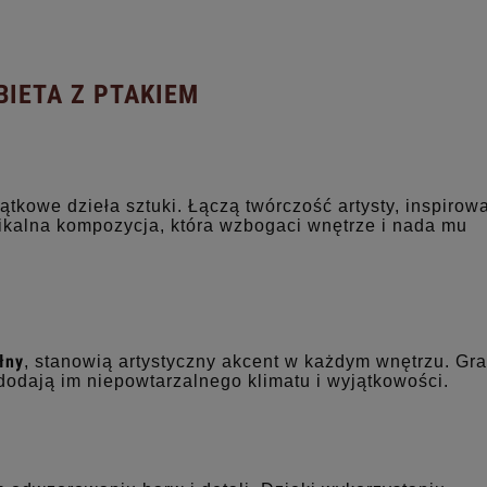
BIETA Z PTAKIEM
jątkowe dzieła sztuki. Łączą twórczość artysty, inspiro
ikalna kompozycja, która wzbogaci wnętrze i nada mu
łny
, stanowią artystyczny akcent w każdym wnętrzu. Graf
dodają im niepowtarzalnego klimatu i wyjątkowości.