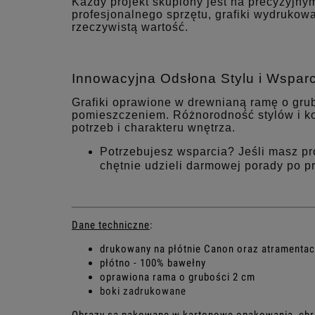
Każdy projekt skupiony jest na precyzyjny
profesjonalnego sprzętu, grafiki wydrukowa
rzeczywistą wartość.
Innowacyjna Odsłona Stylu i Wsparc
Grafiki oprawione w drewnianą ramę o gru
pomieszczeniem. Różnorodność stylów i k
potrzeb i charakteru wnętrza.
Potrzebujesz wsparcia? Jeśli masz p
chętnie udzieli darmowej porady po p
Dane techniczne
:
drukowany na płótnie Canon oraz atramenta
płótno - 100% bawełny
oprawiona rama o grubości 2 cm
boki zadrukowane