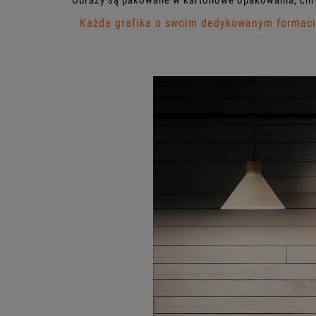
Obrazy są pakowane w kartonowe opakowania, chr
Każda grafika o swoim dedykowanym formacie