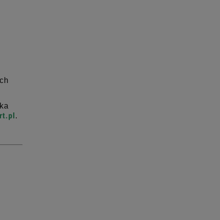
ych
tka
t.pl
.