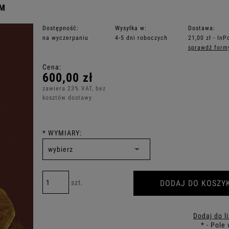
EM
Dostępność:
Wysyłka w:
Dostawa:
na wyczerpaniu
4-5 dni roboczych
21,00 zł
- InP
sprawdź form
Cena nie zawiera ewentualnych kosztó
Cena:
płatności
600,00 zł
zawiera 23% VAT, bez
kosztów dostawy
*
WYMIARY:
DODAJ DO KOSZY
szt.
Dodaj do l
*
- Pole