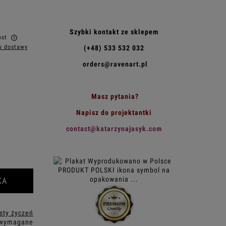
Szybki kontakt ze sklepem
ost
y dostawy
(+48) 533 532 032
w
orders@ravenart.pl
Masz pytania?
Napisz do projektantki
contact@katarzynajasyk.com
KA
isty życzeń
 wymagane