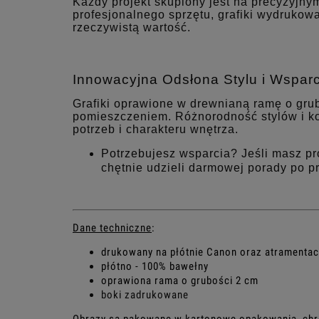
Każdy projekt skupiony jest na precyzyjny
profesjonalnego sprzętu, grafiki wydrukowa
rzeczywistą wartość.
Innowacyjna Odsłona Stylu i Wsparc
Grafiki oprawione w drewnianą ramę o gru
pomieszczeniem. Różnorodność stylów i k
potrzeb i charakteru wnętrza.
Potrzebujesz wsparcia? Jeśli masz p
chętnie udzieli darmowej porady po p
Dane techniczne
:
drukowany na płótnie Canon oraz atramenta
płótno - 100% bawełny
oprawiona rama o grubości 2 cm
boki zadrukowane