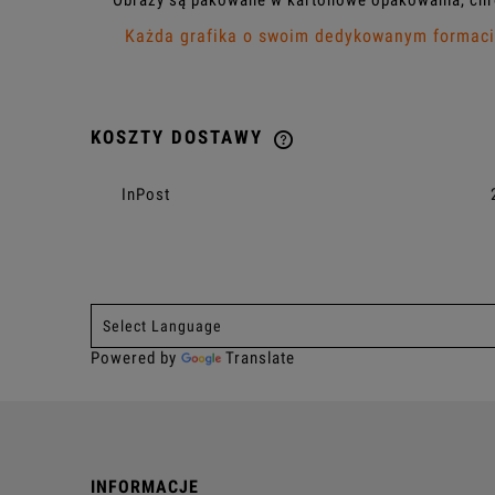
Obrazy są pakowane w kartonowe opakowania, chr
Każda grafika o swoim dedykowanym formacie
KOSZTY DOSTAWY
CENA NIE ZAWIERA EWENTU
InPost
KOSZTÓW PŁATNOŚCI
Powered by
Translate
INFORMACJE