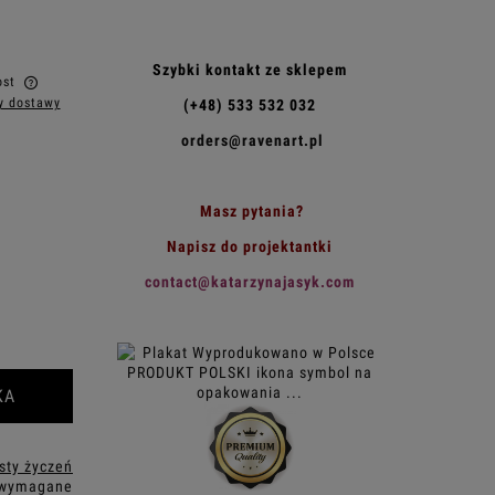
Szybki kontakt ze sklepem
ost
y dostawy
(+48) 533 532 032
w
orders@ravenart.pl
Masz pytania?
Napisz do projektantki
contact@katarzynajasyk.com
KA
isty życzeń
 wymagane