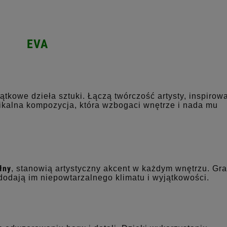
EVA
jątkowe dzieła sztuki. Łączą twórczość artysty, inspiro
ikalna kompozycja, która wzbogaci wnętrze i nada mu
łny
, stanowią artystyczny akcent w każdym wnętrzu. Graf
dodają im niepowtarzalnego klimatu i wyjątkowości.