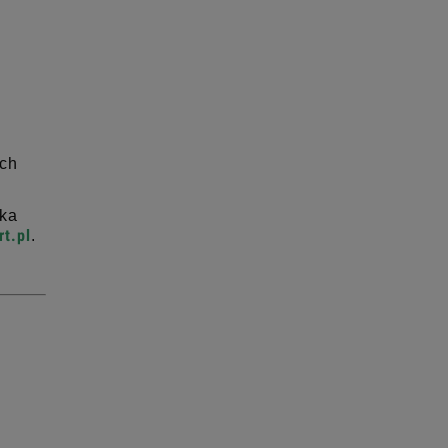
ych
tka
t.pl
.