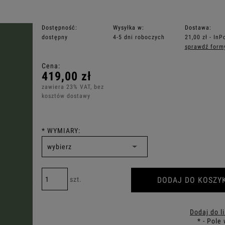
Dostępność:
Wysyłka w:
Dostawa:
dostępny
4-5 dni roboczych
21,00 zł
- InP
sprawdź form
Cena nie zawiera ewentualnych kosztó
Cena:
płatności
419,00 zł
zawiera 23% VAT, bez
kosztów dostawy
*
WYMIARY:
DODAJ DO KOSZY
szt.
Dodaj do l
*
- Pole