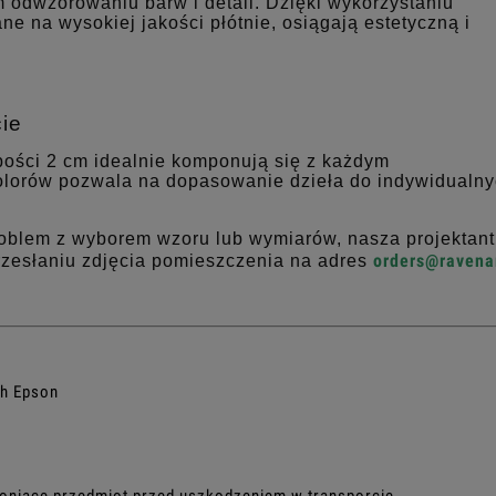
m odwzorowaniu barw i detali. Dzięki wykorzystaniu
ne na wysokiej jakości płótnie, osiągają estetyczną i
ie
bości 2 cm idealnie komponują się z każdym
olorów pozwala na dopasowanie dzieła do indywidualn
roblem z wyborem wzoru lub wymiarów, nasza projektan
orders@ravenar
rzesłaniu zdjęcia pomieszczenia na adres
ch Epson