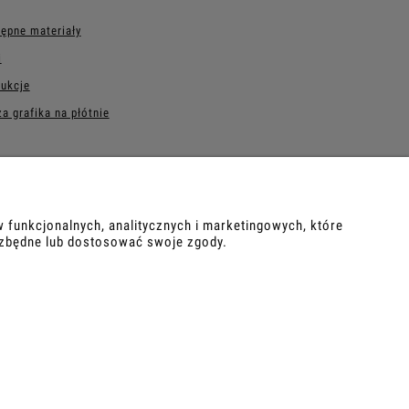
ępne materiały
i
rukcje
a grafika na płótnie
 funkcjonalnych, analitycznych i marketingowych, które
ezbędne lub dostosować swoje zgody.