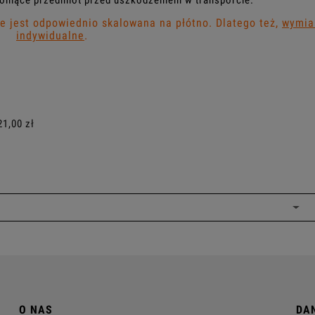
oniące przedmiot przed uszkodzeniem w transporcie.
 jest odpowiednio skalowana na płótno. Dlatego też,
wymia
indywidualne
.
ALNYCH
21,00 zł
O NAS
DA