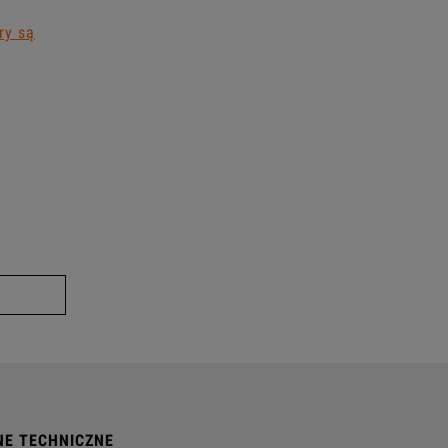
ry są
NE TECHNICZNE