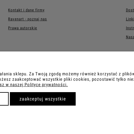
Kontakt i dane firmy
Dost
Ravenart - poznaj nas
Link
Prawa autorskie
Inst
Nasz
ałania sklepu. Za Twoją zgodą możemy również korzystać z plików
Sklep internetowy Shoper.pl
esz zaakceptować wszystkie pliki cookies, pozostawić tylko ni
sz w naszej Polityce prywatności.
zaakceptuj wszystkie