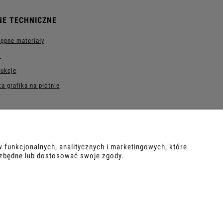
NE TECHNICZNE
ępne materiały
i
rukcje
a grafika na płótnie
 funkcjonalnych, analitycznych i marketingowych, które
ezbędne lub dostosować swoje zgody.