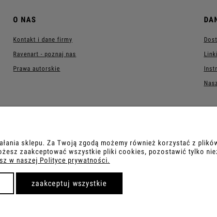
O NAS
DA
Kontakt i dane firmy
Dost
Ravenart - poznaj nas
Link
Prawa autorskie
Inst
Nasz
ałania sklepu. Za Twoją zgodą możemy również korzystać z plików
Sklep internetowy Shoper.pl
esz zaakceptować wszystkie pliki cookies, pozostawić tylko ni
sz w naszej Polityce prywatności.
zaakceptuj wszystkie