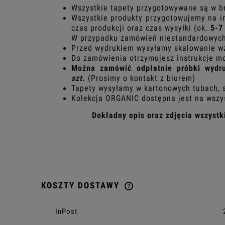
Wszystkie tapety przygotowywane są w b
Wszystkie produkty przygotowujemy na in
czas produkcji oraz czas wysyłki
(ok.
5-7
W przypadku zamówień niestandardowych t
Przed wydrukiem wysyłamy skalowanie w
Do zamówienia otrzymujesz instrukcje m
Można zamówić odpłatnie próbki wydr
szt.
(Prosimy o kontakt z biurem)
Tapety wysyłamy w kartonowych tubach, 
Kolekcja ORGANIC dostępna jest na wszys
Dokładny opis oraz zdjęcia wszyst
KOSZTY DOSTAWY
CENA NIE ZAWIERA EWENTU
InPost
KOSZTÓW PŁATNOŚCI