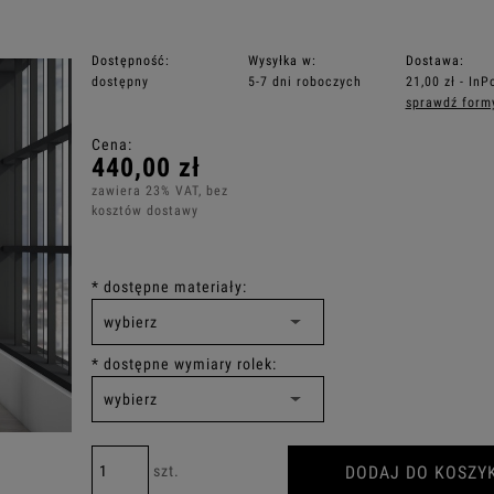
Dostępność:
Wysyłka w:
Dostawa:
dostępny
5-7 dni roboczych
21,00 zł
- InP
sprawdź form
Cena nie zawiera ewentualnych kosztó
Cena:
płatności
440,00 zł
zawiera 23% VAT, bez
kosztów dostawy
*
dostępne materiały:
*
dostępne wymiary rolek:
DODAJ DO KOSZY
szt.