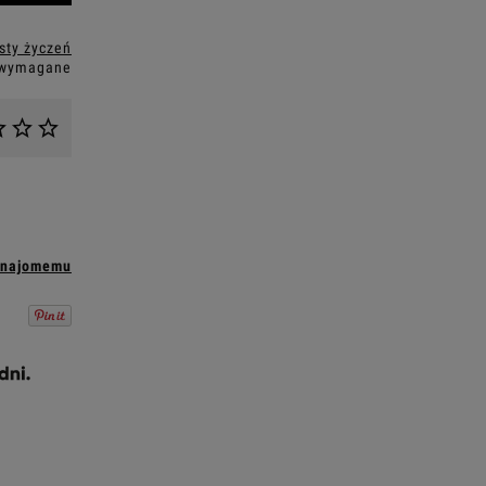
isty życzeń
 wymagane
znajomemu