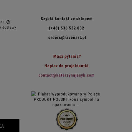
Szybki kontakt ze sklepem
ost
y dostawy
(+48) 533 532 032
w
orders@ravenart.pl
Masz pytania?
Napisz do projektantki
contact@katarzynajasyk.com
KA