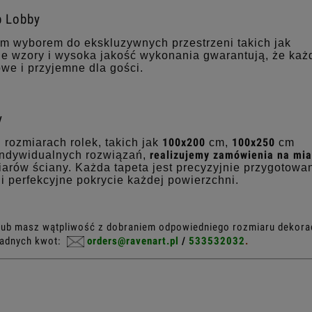
b Lobby
ym wyborem do ekskluzywnych przestrzeni takich jak
alne wzory i wysoka jakość wykonania gwarantują, że każ
owe i przyjemne dla gości.
y
100x200
100x250
rozmiarach rolek, takich jak
cm,
cm
realizujemy zamówienia na mia
indywidualnych rozwiązań,
rów ściany. Każda tapeta jest precyzyjnie przygotowa
 perfekcyjne pokrycie każdej powierzchni.
ę lub masz wątpliwość z dobraniem odpowiedniego rozmiaru dekorac
 żadnych kwot:
orders@ravenart.pl
/
533532032
.