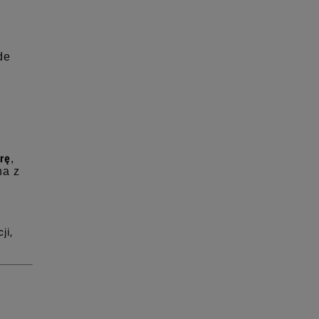
de
rę
,
na z
ji,