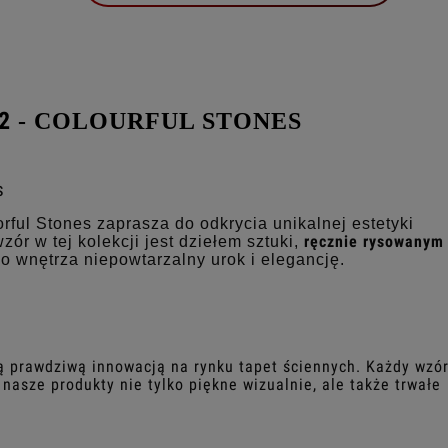
2
- COLOURFUL STONES
s
orful Stones zaprasza do odkrycia unikalnej estetyki
ręcznie rysowanym
ór w tej kolekcji jest dziełem sztuki,
 wnętrza niepowtarzalny urok i elegancję.
ą prawdziwą innowacją na rynku tapet ściennych. Każdy wzór
 nasze produkty nie tylko piękne wizualnie, ale także trwałe