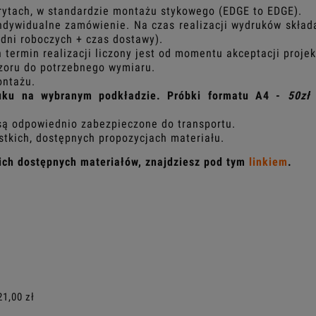
rytach, w standardzie montażu stykowego (EDGE to EDGE).
dywidualne zamówienie. Na czas realizacji wydruków składa
dni roboczych + czas dostawy).
ermin realizacji liczony jest od momentu akceptacji projek
zoru do potrzebnego wymiaru.
ontażu.
uku na wybranym podkładzie. Próbki formatu A4 -
50zł 
są odpowiednio zabezpieczone do transportu.
tkich, dostępnych propozycjach materiału.
kich dostępnych materiałów, znajdziesz pod tym
linkiem
.
ALNYCH
21,00 zł