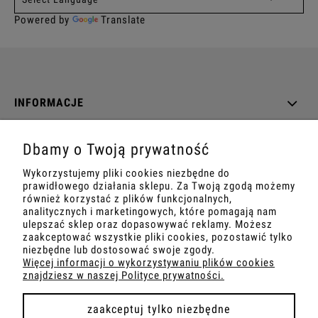
Powered by
Translate
INFORMACJE
O NAS
Dbamy o Twoją prywatność
Wykorzystujemy pliki cookies niezbędne do
DANE TECHNICZNE
prawidłowego działania sklepu. Za Twoją zgodą możemy
również korzystać z plików funkcjonalnych,
analitycznych i marketingowych, które pomagają nam
ulepszać sklep oraz dopasowywać reklamy. Możesz
zaakceptować wszystkie pliki cookies, pozostawić tylko
pokaż pełną wersję strony
niezbędne lub dostosować swoje zgody.
Więcej informacji o wykorzystywaniu plików cookies
znajdziesz w naszej Polityce prywatności.
Sklep internetowy Shoper.pl
zaakceptuj tylko niezbędne