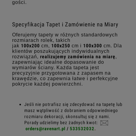
gości.
Specyfikacja Tapet i Zamówienie na Miary
Oferujemy tapety w różnych standardowych
rozmiarach rolek, takich
100x200
100x250
100x300
jak
cm,
cm i
cm. Dla
klientów poszukujących indywidualnych
realizujemy zamówienia na miarę
rozwiązań,
,
zapewniając idealne dopasowanie do
wymiarów ściany. Każda tapeta jest
precyzyjnie przygotowana z zapasem na
krawędzie, co zapewnia łatwe i perfekcyjne
pokrycie każdej powierzchni.
Jeśli nie potrafisz się zdecydować na tapetę lub
masz wątpliwość z dobraniem odpowiedniego
rozmiaru dekoracji, skonsultuj się z nami.
Porady udzielimy bez żadnych kwot:
orders@ravenart.pl
/
533532032
.